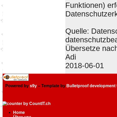
Funktionen) erf
Datenschutzerk
Quelle: Datens
datenschutzbea
Übersetze nac
Adi
2018-06-01
Powered by
s9y
– Template by
Bulletproof development
Home