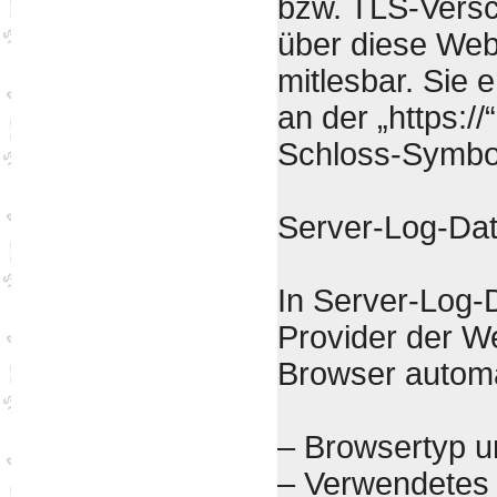
bzw. TLS-Versc
über diese Websi
mitlesbar. Sie 
an der „https:/
Schloss-Symbol
Server-Log-Dat
In Server-Log-D
Provider der We
Browser automat
– Browsertyp u
– Verwendetes