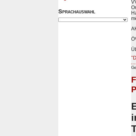
VV
On
Sprachauswahl
Ha
mö
A
ÖV
Ü
"D
Ge
F