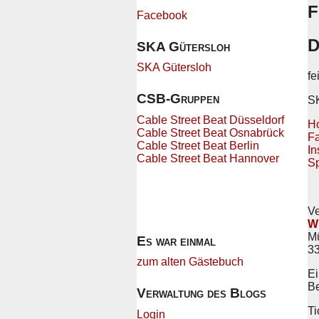
F
Facebook
D
SKA Gütersloh
SKA Gütersloh
fe
CSB-Gruppen
SK
Cable Street Beat Düsseldorf
H
Cable Street Beat Osnabrück
F
Cable Street Beat Berlin
In
Cable Street Beat Hannover
Sp
Ve
W
Mü
Es war einmal
3
zum alten Gästebuch
Ei
Be
Verwaltung des Blogs
Ti
Login