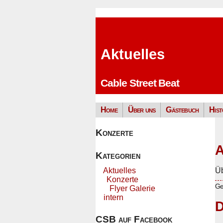
Aktuelles
Cable Street Beat
Home
Über uns
Gästebuch
Hist
Konzerte
Kategorien
Aktuelles
Ü
Konzerte
Ge
Flyer Galerie
intern
D
CSB auf Facebook