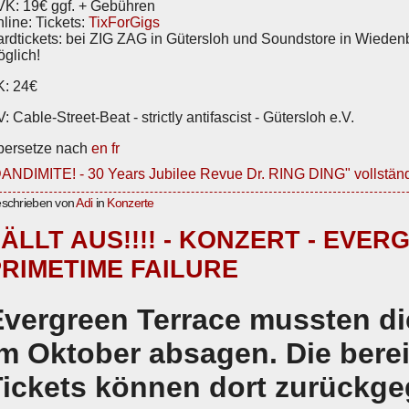
K: 19€ ggf. + Gebühren
line: Tickets:
TixForGigs
rdtickets: bei ZIG ZAG in Gütersloh und Soundstore in Wieden
glich!
K: 24€
: Cable-Street-Beat - strictly antifascist - Gütersloh e.V.
bersetze nach
en
fr
ANDIMITE! - 30 Years Jubilee Revue Dr. RING DING" vollständ
schrieben von
Adi
in
Konzerte
ÄLLT AUS!!!! - KONZERT - EVE
PRIMETIME FAILURE
Evergreen Terrace mussten d
im Oktober absagen. Die bere
Tickets können dort zurückg