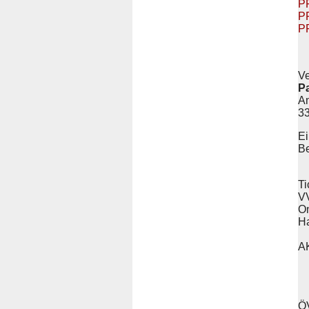
P
PF
P
Ve
P
A
3
Ei
Be
Ti
V
On
Ha
A
ÖV