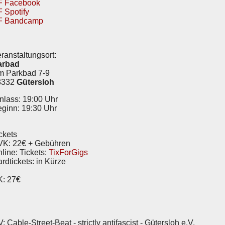
F Facebook
 Spotify
F Bandcamp
ranstaltungsort:
arbad
m Parkbad 7-9
3332
Gütersloh
nlass: 19:00 Uhr
ginn: 19:30 Uhr
ckets
VK: 22€ + Gebühren
line: Tickets:
TixForGigs
rdtickets: in Kürze
K: 27€
: Cable-Street-Beat - strictly antifascist - Gütersloh e.V.