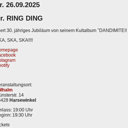
r. 26.09.2025
r. RING DING
iert 30. jähriges Jubiläum von seinem Kultalbum "DANDIMITE!!
A, SKA, SKA!!!!
omepage
acebook
stagram
otify
ranstaltungsort:
ilhalm
nsterstr. 14
3428
Harsewinkel
nlass: 19:00 Uhr
ginn: 19:30 Uhr
ckets