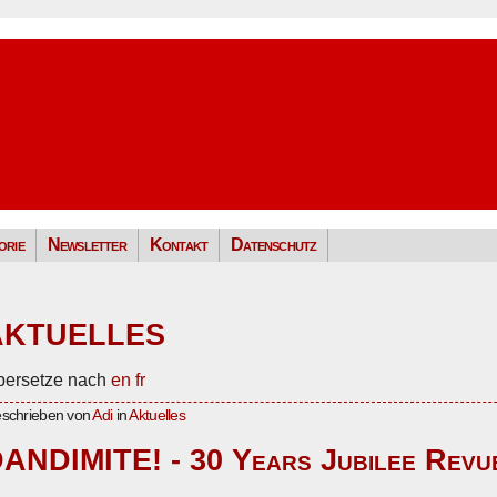
orie
Newsletter
Kontakt
Datenschutz
AKTUELLES
bersetze nach
en
fr
schrieben von
Adi
in
Aktuelles
ANDIMITE! - 30 Years Jubilee Rev