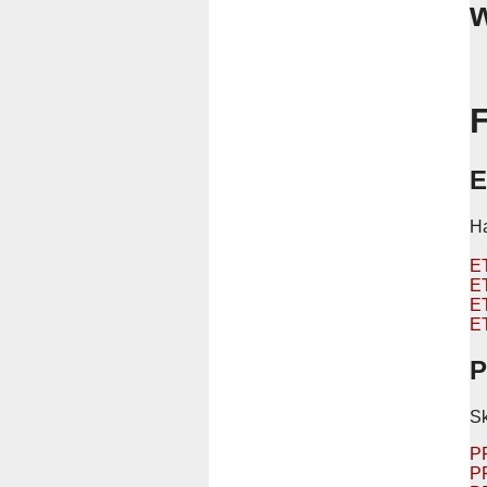
F
E
Ha
ET
E
ET
E
P
Sk
P
PF